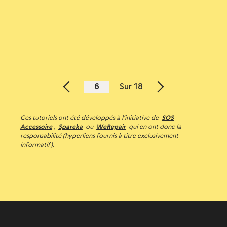
6
Sur 18
Page
Page
précédente
suivante
Ces tutoriels ont été développés à l’initiative de
SOS
Accessoire
,
Spareka
ou
WeRepair
qui en ont donc la
responsabilité (hyperliens fournis à titre exclusivement
informatif).