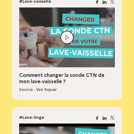
#Lave-vaisselle
Facebook
Linkedin
X
Lire
la
vidéo
Comment changer la sonde CTN de
mon lave-vaisselle ?
Source : We Repair
#Lave-linge
Facebook
Linkedin
X