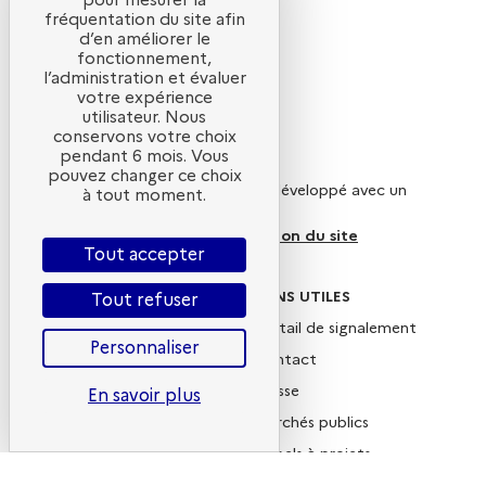
pour mesurer la
fréquentation du site afin
d’en améliorer le
fonctionnement,
l’administration et évaluer
votre expérience
utilisateur. Nous
conservons votre choix
Qui sommes-nous ?
pendant 6 mois. Vous
pouvez changer ce choix
Ce site internet a été pensé et développé avec un
à tout moment.
objectif d’écoconception.
En savoir plus sur l’écoconception du site
Tout accepter
SUIVEZ-NOUS
LIENS UTILES
Tout refuser
X
Portail de signalement
Personnaliser
Linkedin
Contact
Instagram
Presse
En savoir plus
YouTube
Marchés publics
Newsletter
Appels à projets
Nous rejoindre