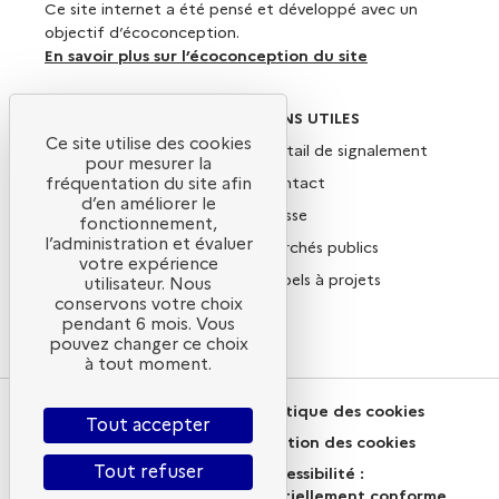
Ce site internet a été pensé et développé avec un
objectif d’écoconception.
En savoir plus sur l’écoconception du site
SUIVEZ-NOUS
LIENS UTILES
Ce site utilise des cookies
X
Portail de signalement
pour mesurer la
Linkedin
Contact
fréquentation du site afin
d’en améliorer le
Instagram
Presse
fonctionnement,
l’administration et évaluer
YouTube
Marchés publics
votre expérience
Newsletter
Appels à projets
utilisateur. Nous
conservons votre choix
Nous rejoindre
pendant 6 mois. Vous
pouvez changer ce choix
à tout moment.
Plan du site
Politique des cookies
Tout accepter
Mentions légales
Gestion des cookies
Tout refuser
CGU
Accessibilité :
partiellement conforme