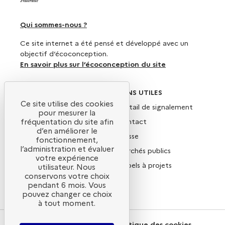
Qui sommes-nous ?
Ce site internet a été pensé et développé avec un
objectif d’écoconception.
En savoir plus sur l’écoconception du site
SUIVEZ-NOUS
LIENS UTILES
Ce site utilise des cookies
X
Portail de signalement
pour mesurer la
Linkedin
Contact
fréquentation du site afin
d’en améliorer le
Instagram
Presse
fonctionnement,
l’administration et évaluer
YouTube
Marchés publics
votre expérience
Newsletter
Appels à projets
utilisateur. Nous
conservons votre choix
Nous rejoindre
pendant 6 mois. Vous
pouvez changer ce choix
à tout moment.
Plan du site
Politique des cookies