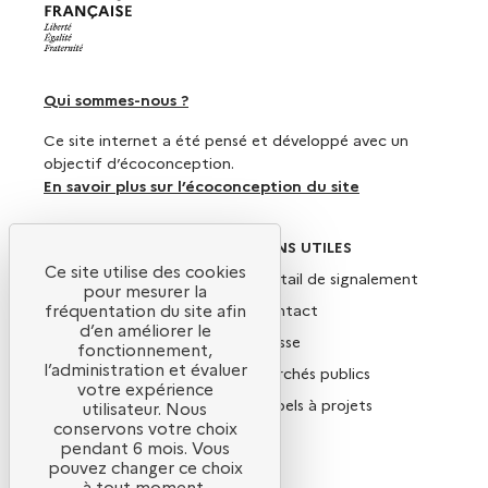
Qui sommes-nous ?
Ce site internet a été pensé et développé avec un
objectif d’écoconception.
En savoir plus sur l’écoconception du site
SUIVEZ-NOUS
LIENS UTILES
Ce site utilise des cookies
X
Portail de signalement
pour mesurer la
Linkedin
Contact
fréquentation du site afin
d’en améliorer le
Instagram
Presse
fonctionnement,
l’administration et évaluer
YouTube
Marchés publics
votre expérience
Newsletter
Appels à projets
utilisateur. Nous
conservons votre choix
Nous rejoindre
pendant 6 mois. Vous
pouvez changer ce choix