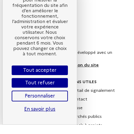
pour mesurer la
fréquentation du site afin
d’en améliorer le
fonctionnement,
l’administration et évaluer
votre expérience
utilisateur. Nous
conservons votre choix
Qui sommes-nous ?
pendant 6 mois. Vous
pouvez changer ce choix
Ce site internet a été pensé et développé avec un
à tout moment.
objectif d’écoconception.
En savoir plus sur l’écoconception du site
Tout accepter
SUIVEZ-NOUS
LIENS UTILES
Tout refuser
X
Portail de signalement
Personnaliser
Linkedin
Contact
Instagram
Presse
En savoir plus
YouTube
Marchés publics
Newsletter
Appels à projets
Nous rejoindre