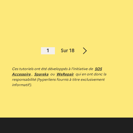
1
Sur 18
Page
suivante
Ces tutoriels ont été développés à l’initiative de
SOS
Accessoire
,
Spareka
ou
WeRepair
qui en ont donc la
responsabilité (hyperliens fournis à titre exclusivement
informatif).