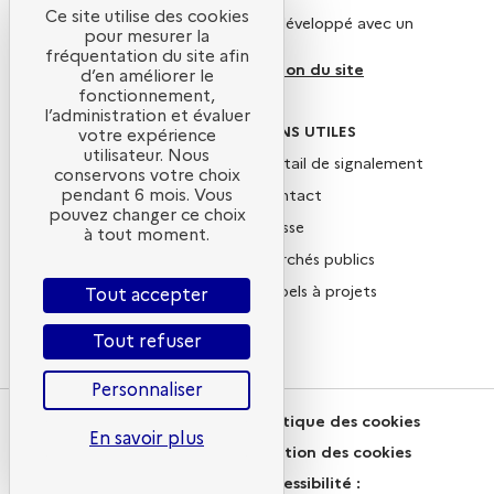
Ce site utilise des cookies
Ce site internet a été pensé et développé avec un
pour mesurer la
objectif d’écoconception.
fréquentation du site afin
En savoir plus sur l’écoconception du site
d’en améliorer le
fonctionnement,
l’administration et évaluer
SUIVEZ-NOUS
LIENS UTILES
votre expérience
utilisateur. Nous
X
Portail de signalement
conservons votre choix
Linkedin
Contact
pendant 6 mois. Vous
pouvez changer ce choix
Instagram
Presse
à tout moment.
YouTube
Marchés publics
Newsletter
Appels à projets
Tout accepter
Nous rejoindre
Tout refuser
Personnaliser
Plan du site
Politique des cookies
En savoir plus
Mentions légales
Gestion des cookies
CGU
Accessibilité :