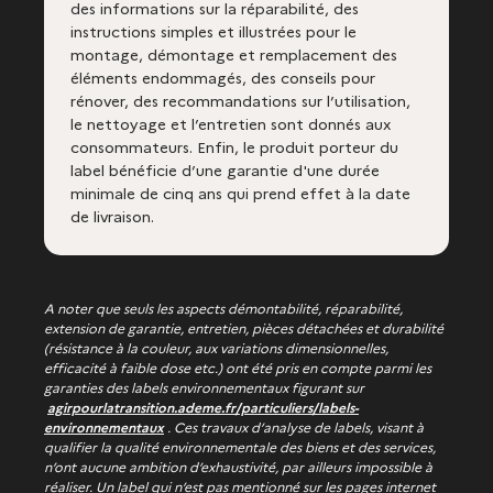
des informations sur la réparabilité, des
instructions simples et illustrées pour le
montage, démontage et remplacement des
éléments endommagés, des conseils pour
rénover, des recommandations sur l’utilisation,
le nettoyage et l’entretien sont donnés aux
consommateurs. Enfin, le produit porteur du
label bénéficie d’une garantie d'une durée
minimale de cinq ans qui prend effet à la date
de livraison.
A noter que seuls les aspects démontabilité, réparabilité,
extension de garantie, entretien, pièces détachées et durabilité
(résistance à la couleur, aux variations dimensionnelles,
efficacité à faible dose etc.) ont été pris en compte parmi les
garanties des labels environnementaux figurant sur
agirpourlatransition.ademe.fr/particuliers/labels-
environnementaux
.
Ces travaux d’analyse de labels, visant à
qualifier la qualité environnementale des biens et des services,
n’ont aucune ambition d’exhaustivité, par ailleurs impossible à
réaliser. Un label qui n’est pas mentionné sur les pages internet