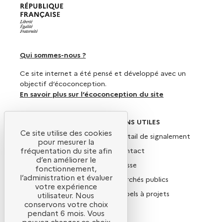
Qui sommes-nous ?
Ce site internet a été pensé et développé avec un
objectif d’écoconception.
En savoir plus sur l’écoconception du site
SUIVEZ-NOUS
LIENS UTILES
Ce site utilise des cookies
X
Portail de signalement
pour mesurer la
Linkedin
Contact
fréquentation du site afin
d’en améliorer le
Instagram
Presse
fonctionnement,
l’administration et évaluer
YouTube
Marchés publics
votre expérience
Newsletter
Appels à projets
utilisateur. Nous
conservons votre choix
Nous rejoindre
pendant 6 mois. Vous