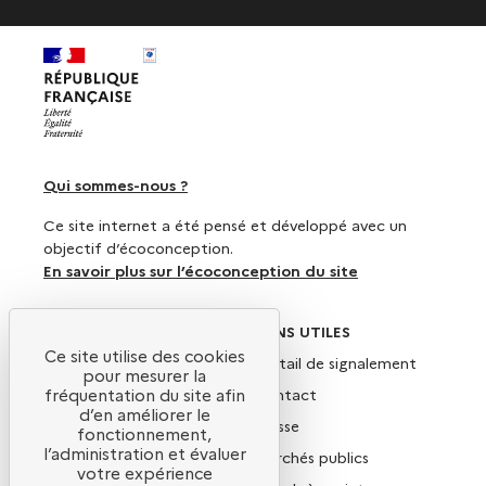
Qui sommes-nous ?
Ce site internet a été pensé et développé avec un
objectif d’écoconception.
En savoir plus sur l’écoconception du site
SUIVEZ-NOUS
LIENS UTILES
Ce site utilise des cookies
X
Portail de signalement
pour mesurer la
Linkedin
Contact
fréquentation du site afin
d’en améliorer le
Instagram
Presse
fonctionnement,
l’administration et évaluer
YouTube
Marchés publics
votre expérience