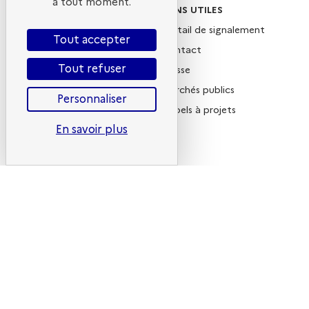
à tout moment.
SUIVEZ-NOUS
LIENS UTILES
X
Portail de signalement
Tout accepter
Linkedin
Contact
Tout refuser
Instagram
Presse
YouTube
Marchés publics
Personnaliser
Newsletter
Appels à projets
En savoir plus
Nous rejoindre
Plan du site
Politique des cookies
Mentions légales
Gestion des cookies
CGU
Accessibilité :
partiellement conforme
Politique de
confidentialité
© 2023 ADEME - Tous droits réservés