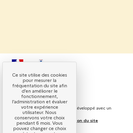
Ce site utilise des cookies
pour mesurer la
fréquentation du site afin
d’en améliorer le
fonctionnement,
Qui sommes-nous ?
l’administration et évaluer
votre expérience
Ce site internet a été pensé et développé avec un
utilisateur. Nous
objectif d’écoconception.
conservons votre choix
En savoir plus sur l’écoconception du site
pendant 6 mois. Vous
pouvez changer ce choix